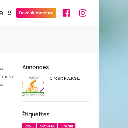
Devenir membre
Annonces
ex
ntracta
Circuit P.A.P.S.E.
er
Étiquettes
2026
Activités
Créatif