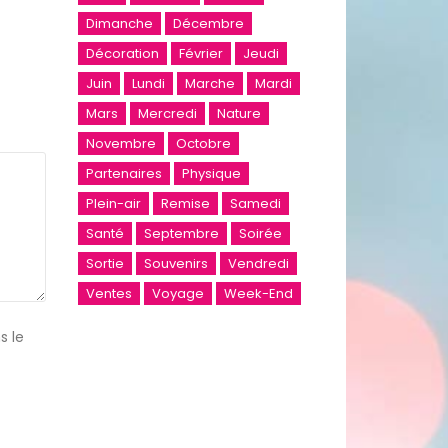
Dimanche
Décembre
Décoration
Février
Jeudi
Juin
Lundi
Marche
Mardi
Mars
Mercredi
Nature
Novembre
Octobre
Partenaires
Physique
Plein-air
Remise
Samedi
Santé
Septembre
Soirée
Sortie
Souvenirs
Vendredi
Ventes
Voyage
Week-End
s le