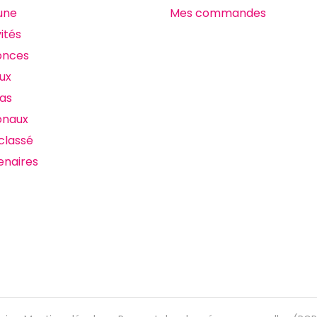
 une
Mes commandes
ités
onces
ux
as
onaux
classé
enaires