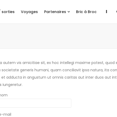
/ sorties
Voyages
Partenaires
Bric à Broc
 autem vis amicitiae sit, ex hoc intellegi maxime potest, quod 
ta societate generis humani, quam conciliavit ipsa natura, ita co
t et adducta in angustum ut omnis caritas aut inter duos aut int
 iungeretur.
 nom
e-mail