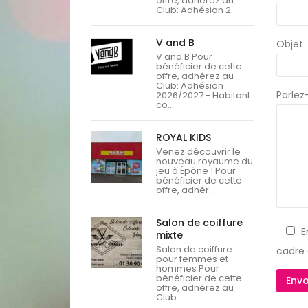
offre, adhérez au
Club: Adhésion 2...
V and B
Objet
V and B Pour
bénéficier de cette
offre, adhérez au
Club: Adhésion
Parlez
2026/2027 - Habitant
co...
ROYAL KIDS
Venez découvrir le
nouveau royaume du
jeu à Épône ! Pour
bénéficier de cette
offre, adhér...
Salon de coiffure
E
mixte
Salon de coiffure
cadre
pour femmes et
hommes Pour
bénéficier de cette
offre, adhérez au
Club: ...